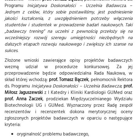
Programu
Inicjatywa Doskonałości – Uczelnia Badawcza
. –
Jednym z celów, który sobie postawiliśmy, jest podniesienie
jakości kształcenia, z uwzględnieniem potrzeby włączenia
studentów i studentek w prowadzenie badań naukowych. Taki
„badawczy trening” na uczelni z pewnością przełoży się na
wcześniejszy rozwój szeregu umiejętności niezbędnych na
dalszych etapach rozwoju naukowego i zwiększy ich szanse na
sukces.
Złożone wnioski zawierające opisy projektów badawczych
wezmą udział w procedurze konkursowej. Za jej
przeprowadzenie będzie odpowiedzialna Rada Naukowa, w
skład której wchodzą:
prof. Tomasz Bączek
, pełnomocnik Rektora
ds. Programu
Inicjatywa Doskonałości – Uczelnia Badawcza
;
prof.
Miłosz Jaguszewski
z I Katedry i Kliniki Kardiologii GUMed oraz
prof. Anna Żaczek
, prodziekan Międzyuczelnianego Wydziału
Biotechnologii UG i GUMed. Wyznaczony przez Radę zespół
recenzentów i recenzentek dokona merytorycznej oceny
zgłoszonych projektów badawczych w oparciu o następujące
kryteria:
oryginalność problemu badawczego,