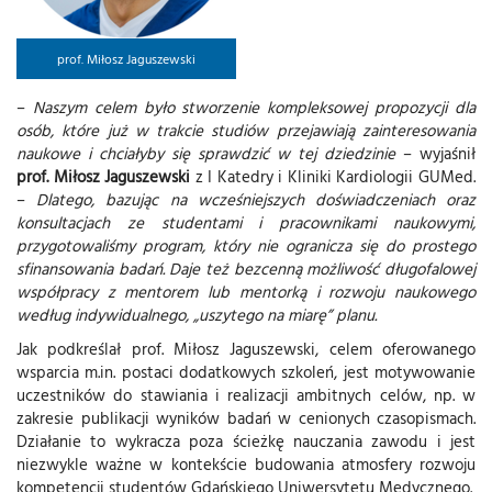
prof. Miłosz Jaguszewski
–
Naszym celem było stworzenie kompleksowej propozycji dla
osób, które już w trakcie studiów przejawiają zainteresowania
naukowe i chciałyby się sprawdzić w tej dziedzinie
– wyjaśnił
prof. Miłosz Jaguszewski
z I Katedry i Kliniki Kardiologii GUMed.
–
Dlatego, bazując na wcześniejszych doświadczeniach oraz
konsultacjach ze studentami i pracownikami naukowymi,
przygotowaliśmy program, który nie ogranicza się do prostego
sfinansowania badań. Daje też bezcenną możliwość długofalowej
współpracy z mentorem lub mentorką i rozwoju naukowego
według indywidualnego, „uszytego na miarę” planu.
Jak podkreślał prof. Miłosz Jaguszewski, celem oferowanego
wsparcia m.in. postaci dodatkowych szkoleń, jest motywowanie
uczestników do stawiania i realizacji ambitnych celów, np. w
zakresie publikacji wyników badań w cenionych czasopismach.
Działanie to wykracza poza ścieżkę nauczania zawodu i jest
niezwykle ważne w kontekście budowania atmosfery rozwoju
kompetencji studentów Gdańskiego Uniwersytetu Medycznego.