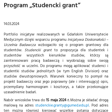
Program „Studencki grant”
14.03.2024
Portfolio inicjatyw realizowanych w Gdańskim Uniwersytecie
Medycznym dzięki wsparciu programu
Inicjatywa Doskonałości –
Uczelnia Badawcza
wzbogaciło się o program grantowy dla
studentów.
Studencki grant
to propozycja dla studentek i
studentów wszystkich kierunków studiów, którzy są
zainteresowani pracą badawczą i wyobrażają sobie swoją
przyszłość w uczelni. Do programu mogą aplikować studenci i
studentki studiów jednolitych (w tym English Division) oraz
studiów dwustopniowych. Warunek konieczny to pomysł na
projekt badawczy oraz jego poprawny (ale i interesujący) opis,
przemyślany harmonogram i kosztorys, a także przekonujące
uzasadnienie badań.
Nabór wniosków trwa do
15 maja 2024 r.
Można je składać drogą
mailową na adres
studenckie.granty@gumed.edu.pl
. Pod adres
ten można również kierować wszelkie pytania dotyczące