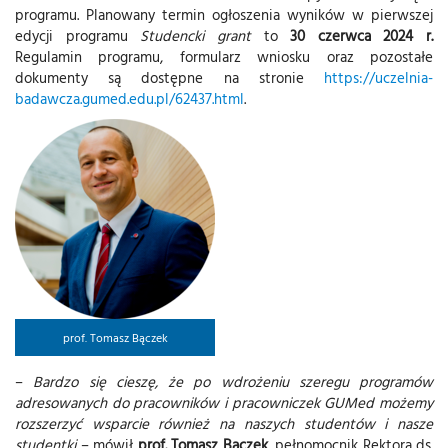
programu. Planowany termin ogłoszenia wyników w pierwszej
edycji programu
Studencki grant
to
30 czerwca 2024 r.
Regulamin programu, formularz wniosku oraz pozostałe
dokumenty są dostępne na stronie
https://uczelnia-
badawcza.gumed.edu.pl/62437.html
.
prof. Tomasz Bączek
–
Bardzo się cieszę, że po wdrożeniu szeregu programów
adresowanych do pracowników i pracowniczek GUMed możemy
rozszerzyć wsparcie również na naszych studentów i nasze
studentki
– mówił
prof. Tomasz Bączek
, pełnomocnik Rektora ds.