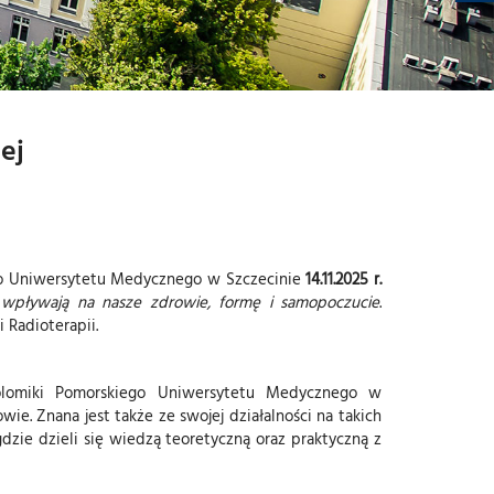
I
-
M
U
T
-
M
Y
-
L
ej
o Uniwersytetu Medycznego w Szczecinie
14.11.2025 r.
a wpływają na nasze zdrowie, formę i samopoczucie
.
 Radioterapii.
olomiki Pomorskiego Uniwersytetu Medycznego w
wie. Znana jest także ze swojej działalności na takich
dzie dzieli się wiedzą teoretyczną oraz praktyczną z