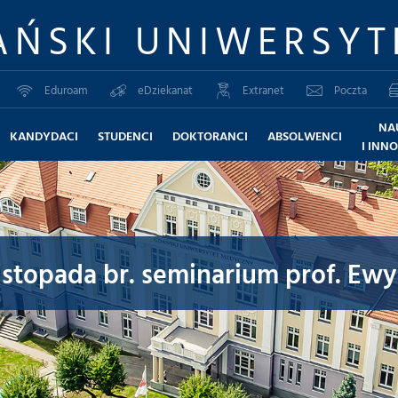
AŃSKI UNIWERSYT
Eduroam
eDziekanat
Extranet
Poczta
NA
KANDYDACI
STUDENCI
DOKTORANCI
ABSOLWENCI
I INN
 listopada br. seminarium prof. Ew