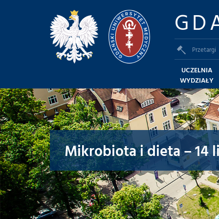
GD
Przetargi
UCZELNIA
WYDZIAŁY
Mikrobiota i dieta – 14