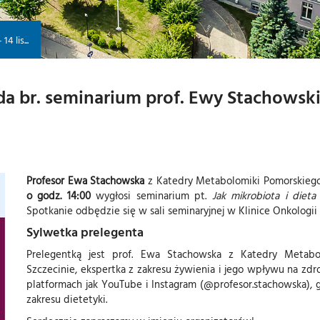
4 lis...
ada br. seminarium prof. Ewy Stachowski
Profesor Ewa Stachowska
z Katedry Metabolomiki Pomorskieg
o godz. 14:00
wygłosi seminarium pt.
Jak mikrobiota i diet
Spotkanie odbędzie się w sali seminaryjnej w Klinice Onkologii i
Sylwetka prelegenta
Prelegentką jest prof. Ewa Stachowska z Katedry Metab
Szczecinie, ekspertka z zakresu żywienia i jego wpływu na zdro
platformach jak YouTube i Instagram (@profesor.stachowska), g
zakresu dietetyki.