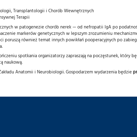
frologii, Transplantologii i Chorób Wewnętrznych
ensywnej Terapii
cznych w patogenezie chorób nerek — od nefropatii IgA po podatność
znaczenie markerów genetycznych w lepszym zrozumieniu mechanizmów
ci poruszą również temat innych powikłań pooperacyjnych po zabieg
a.
ończeniu spotkania organizatorzy zapraszają na poczęstunek, który b
cą naukową.
Zakładu Anatomii i Neurobiologii. Gospodarzem wydarzenia będzie
pr