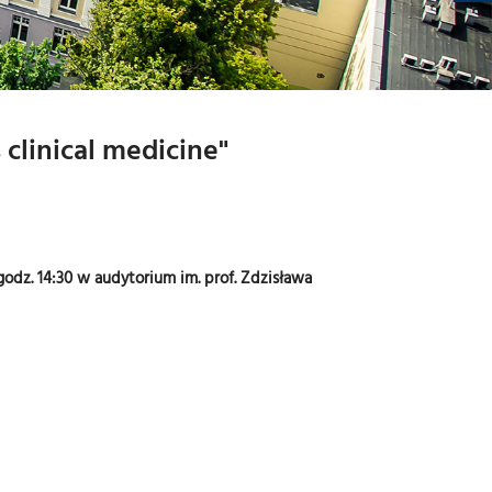
I
-
M
U
T
-
M
Y
-
L
clinical medicine"
godz. 14:30 w audytorium im. prof. Zdzisława