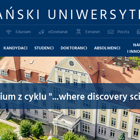
AŃSKI UNIWERSYT
Eduroam
eDziekanat
Extranet
Poczta
NA
KANDYDACI
STUDENCI
DOKTORANCI
ABSOLWENCI
I INN
um z cyklu "...where discovery sci