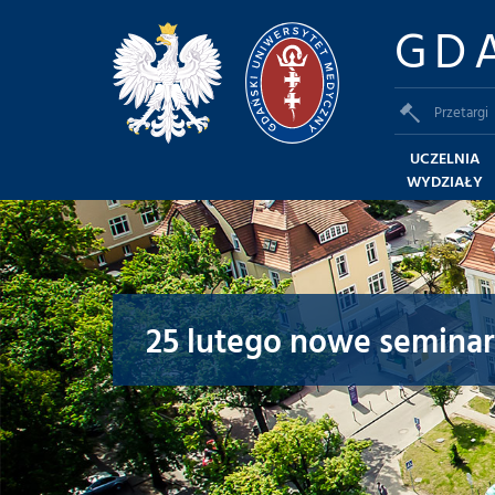
GD
Przetargi
UCZELNIA
WYDZIAŁY
25 lutego nowe seminari