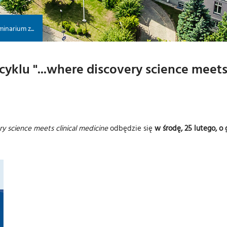
inarium z...
yklu "...where discovery science meets 
y science meets clinical medicine
odbędzie się
w środę, 25 lutego, o 