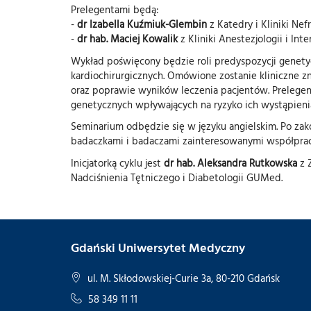
Prelegentami będą:
-
dr Izabella Kuźmiuk-Glembin
z Katedry i Kliniki Ne
-
dr hab. Maciej Kowalik
z Kliniki Anestezjologii i Int
Wykład poświęcony będzie roli predyspozycji genety
kardiochirurgicznych. Omówione zostanie kliniczne 
oraz poprawie wyników leczenia pacjentów. Prelegen
genetycznych wpływających na ryzyko ich wystąpieni
Seminarium odbędzie się w języku angielskim. Po zak
badaczkami i badaczami zainteresowanymi współpra
Inicjatorką cyklu jest
dr hab. Aleksandra Rutkowska
z 
Nadciśnienia Tętniczego i Diabetologii GUMed.
Gdański Uniwersytet Medyczny
ul. M. Skłodowskiej-Curie 3a, 80-210 Gdańsk
58 349 11 11