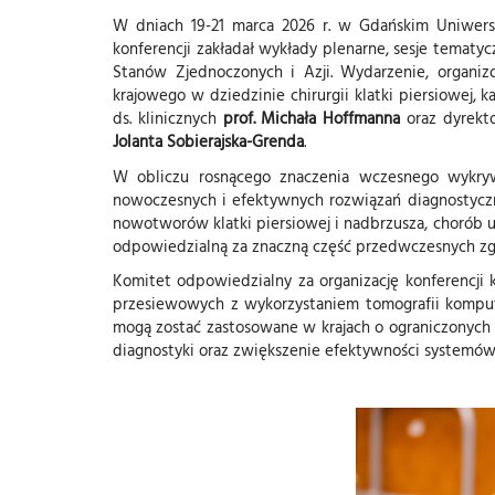
W dniach 19-21 marca 2026 r. w Gdańskim Uniwer
konferencji zakładał wykłady plenarne, sesje temat
Stanów Zjednoczonych i Azji. Wydarzenie, organ
krajowego w dziedzinie chirurgii klatki piersiowej,
ds. klinicznych
prof. Michała Hoffmanna
oraz dyrekt
Jolanta Sobierajska-Grenda
.
W obliczu rosnącego znaczenia wczesnego wykryw
nowoczesnych i efektywnych rozwiązań diagnostycz
nowotworów klatki piersiowej i nadbrzusza, chorób 
odpowiedzialną za znaczną część przedwczesnych zg
Komitet odpowiedzialny za organizację konferencji 
przesiewowych z wykorzystaniem tomografii komputer
mogą zostać zastosowane w krajach o ograniczonych
diagnostyki oraz zwiększenie efektywności systemów