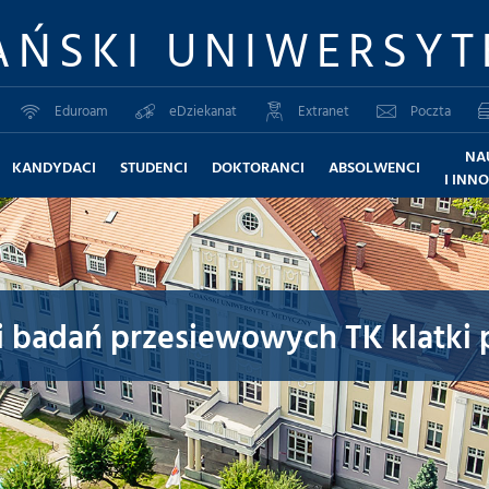
AŃSKI UNIWERSYT
Eduroam
eDziekanat
Extranet
Poczta
NA
KANDYDACI
STUDENCI
DOKTORANCI
ABSOLWENCI
I INN
i badań przesiewowych TK klatki pi