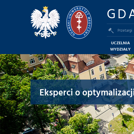
GD
Przetargi
UCZELNIA
WYDZIAŁY
Eksperci o optymalizacj