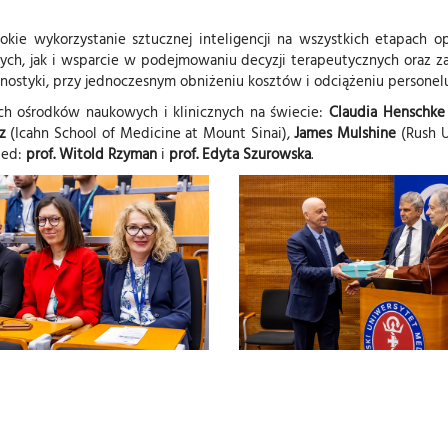
rokie wykorzystanie sztucznej inteligencji na wszystkich etapach
, jak i wsparcie w podejmowaniu decyzji terapeutycznych oraz zar
gnostyki, przy jednoczesnym obniżeniu kosztów i odciążeniu persone
ch ośrodków naukowych i klinicznych na świecie:
Claudia Henschke
z
(Icahn School of Medicine at Mount Sinai),
James Mulshine
(Rush U
Med:
prof. Witold Rzyman
i
prof. Edyta Szurowska
.