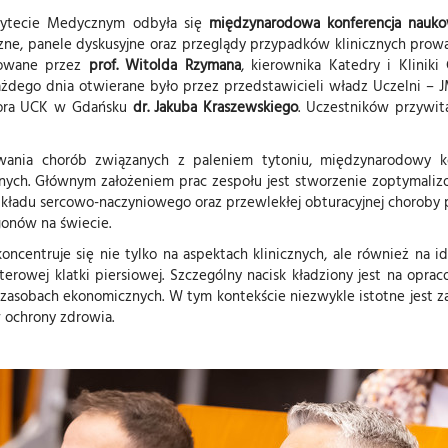
sytecie Medycznym odbyła się
międzynarodowa konferencja nau
yczne, panele dyskusyjne oraz przeglądy przypadków klinicznych prow
izowane przez
prof. Witolda Rzymana
, kierownika Katedry i Kliniki
 każdego dnia otwierane było przez przedstawicieli władz Uczelni –
ora UCK w Gdańsku
dr. Jakuba Kraszewskiego
. Uczestników przywit
ania chorób związanych z paleniem tytoniu, międzynarodowy k
nych. Głównym założeniem prac zespołu jest stworzenie zoptymaliz
układu sercowo-naczyniowego oraz przewlekłej obturacyjnej choroby 
onów na świecie.
koncentruje się nie tylko na aspektach klinicznych, ale również na
owej klatki piersiowej. Szczególny nacisk kładziony jest na oprac
 zasobach ekonomicznych. W tym kontekście niezwykle istotne jes
 ochrony zdrowia.