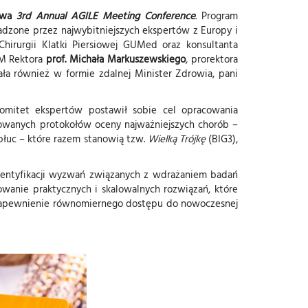
kowa
3rd Annual AGILE Meeting Conference
. Program
adzone przez najwybitniejszych ekspertów z Europy i
 Chirurgii Klatki Piersiowej GUMed oraz konsultanta
 JM Rektora
prof. Michała Markuszewskiego
, prorektora
ała również w formie zdalnej Minister Zdrowia, pani
omitet ekspertów postawił sobie cel opracowania
owanych protokołów oceny najważniejszych chorób –
płuc – które razem stanowią tzw.
Wielką Trójkę
(BIG3),
 identyfikacji wyzwań związanych z wdrażaniem badań
owanie praktycznych i skalowalnych rozwiązań, które
t zapewnienie równomiernego dostępu do nowoczesnej