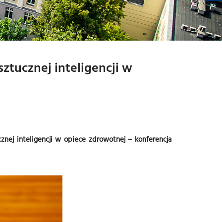
I
-
M
U
T
-
M
Y
-
L
sztucznej inteligencji w
znej inteligencji w opiece zdrowotnej – konferencja