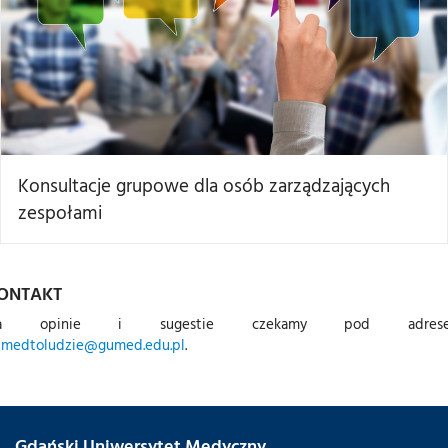
Konsultacje grupowe dla osób zarządzających
zespołami
ONTAKT
a opinie i sugestie czekamy pod adres
umedtoludzie@gumed.edu.pl
.
Gdański Uniwersytet Medyczny