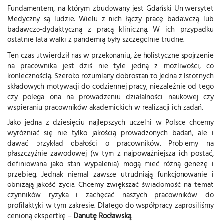
Fundamentem, na którym zbudowany jest Gdański Uniwersytet
Medyczny są ludzie. Wielu z nich łączy pracę badawczą lub
badawczo-dydaktyczną z pracą kliniczną. W ich przypadku
ostatnie lata walki z pandemią były szczególnie trudne.
Ten czas utwierdził nas w przekonaniu, że holistyczne spojrzenie
na pracownika jest dziś nie tyle jedną z możliwości, co
koniecznością. Szeroko rozumiany dobrostan to jedna z istotnych
składowych motywacji do codziennej pracy, niezależnie od tego
czy polega ona na prowadzeniu działalności naukowej czy
wspieraniu pracowników akademickich w realizacji ich zadań.
Jako jedna z dziesięciu najlepszych uczelni w Polsce chcemy
wyróżniać się nie tylko jakością prowadzonych badań, ale i
dawać przykład dbałości o pracowników. Problemy na
płaszczyźnie zawodowej (w tym z najpoważniejsza ich postać,
definiowana jako stan wypalenia) mogą mieć różną genezę i
przebieg. Jednak niemal zawsze utrudniają funkcjonowanie i
obniżają jakość życia. Chcemy zwiększać świadomość na temat
czynników ryzyka i zachęcać naszych pracowników do
profilaktyki w tym zakresie. Dlatego do współpracy zaprosiliśmy
cenioną ekspertkę –
Danutę Rocławską
.